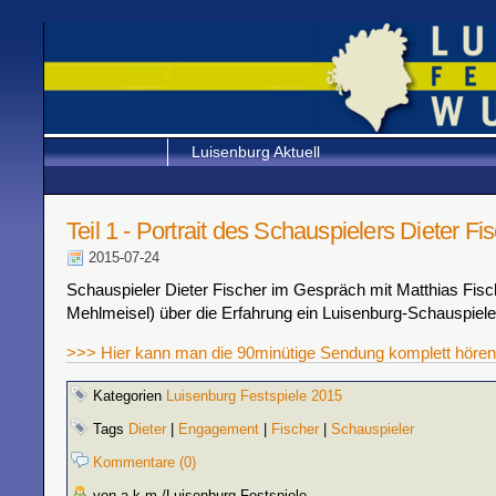
Luisenburg Aktuell
Teil 1 - Portrait des Schauspielers Dieter Fi
2015-07-24
Schauspieler Dieter Fischer im Gespräch mit Matthias Fisc
Mehlmeisel) über die Erfahrung ein Luisenburg-Schauspiele
>>> Hier kann man die 90minütige Sendung komplett hören
Kategorien
Luisenburg Festspiele 2015
Tags
Dieter
|
Engagement
|
Fischer
|
Schauspieler
Kommentare (0)
von a.k.m./Luisenburg Festspiele